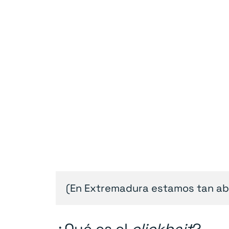
(En Extremadura estamos tan aba
¿Qué es el
clickbait
?