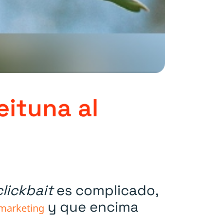
eituna al
clickbait
es complicado,
y que encima
marketing