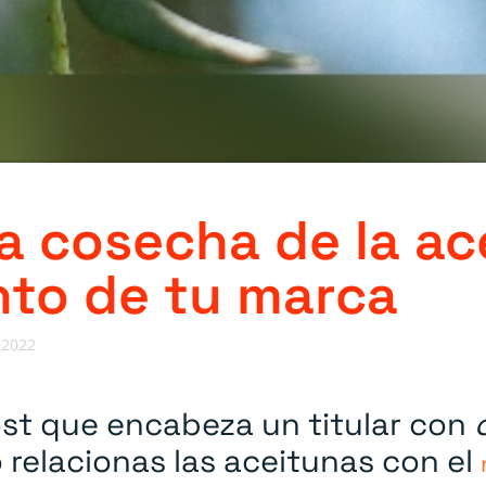
a cosecha de la ac
nto de tu marca
 2022
ost que encabeza un titular con
 relacionas las aceitunas con el