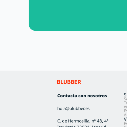
S
Contacta con nosotros
S
T
e
hola@blubber.es
E
A
V
C. de Hermosilla, nº 48, 4º
P