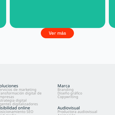
Ver más
oluciones
Marca
ervicios de marketing
Branding
ransformación digital de
Diseño gráfico
mpresas
Copywriting
strategia digital
gentes digitalizadores
isibilidad online
Audiovisual
osicionamiento SEO
Productora audiovisual