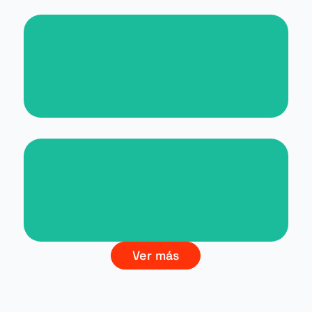
Nueva web para Malta for
Students
Branding La Cultura del Vino
Ver más