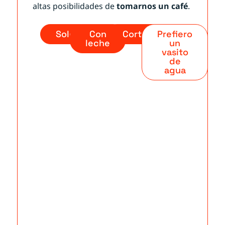
altas posibilidades de
tomarnos un café
.
Solo
Con
Cortado
Prefiero
leche
un
vasito
de
agua