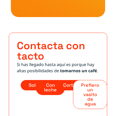
Contacta con
tacto
Si has llegado hasta aquí es porque hay
altas posibilidades de
tomarnos un café
.
Solo
Con
Cortado
Prefiero
leche
un
vasito
de
agua