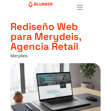
Rediseño Web
para Merydeis,
Agencia Retail
Merydeis