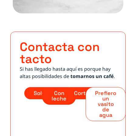
Contacta con
tacto
Si has llegado hasta aquí es porque hay
altas posibilidades de
tomarnos un café
.
Solo
Con
Cortado
Prefiero
leche
un
vasito
de
agua