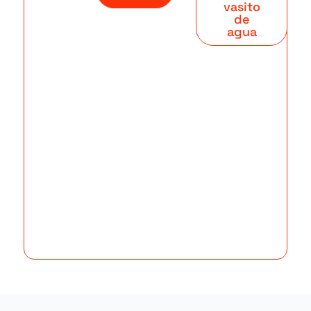
vasito
de
agua