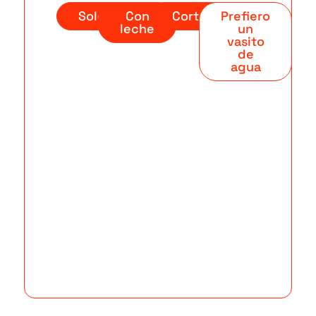
Solo
Con
Cortado
Prefiero
leche
un
vasito
de
agua