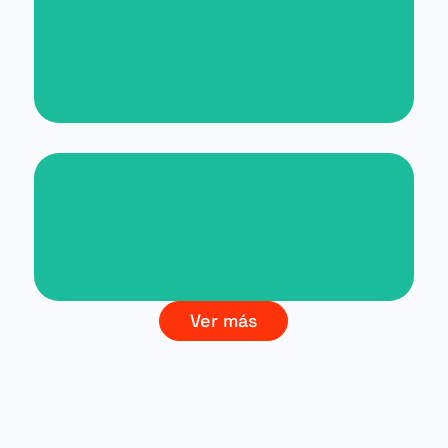
Nueva web para Malta for
Students
Branding La Cultura del Vino
Ver más