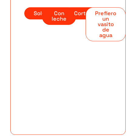
Solo
Con
Cortado
Prefiero
leche
un
vasito
de
agua