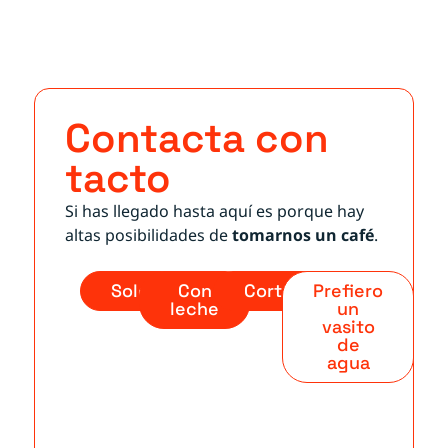
Contacta con
tacto
Si has llegado hasta aquí es porque hay
altas posibilidades de
tomarnos un café
.
Solo
Con
Cortado
Prefiero
leche
un
vasito
de
agua