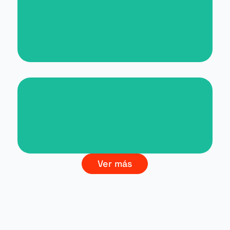
Nueva web para Malta for
Students
Branding La Cultura del Vino
Ver más