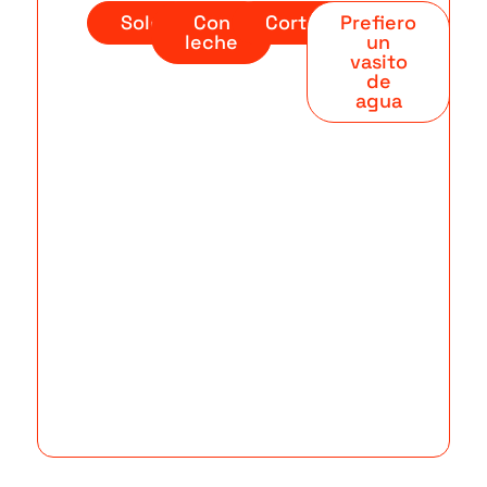
Solo
Con
Cortado
Prefiero
leche
un
vasito
de
agua