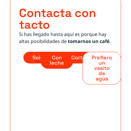
Contacta con
tacto
Si has llegado hasta aquí es porque hay
altas posibilidades de
tomarnos un café
.
Solo
Con
Cortado
Prefiero
leche
un
vasito
de
agua