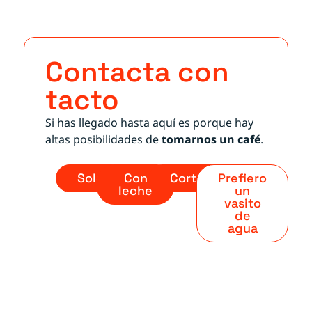
Contacta con
tacto
Si has llegado hasta aquí es porque hay
altas posibilidades de
tomarnos un café
.
Solo
Con
Cortado
Prefiero
leche
un
vasito
de
agua