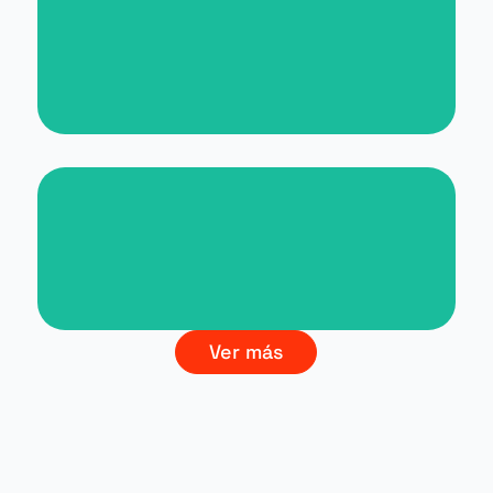
Nueva web para Malta for
Students
Branding La Cultura del Vino
Ver más