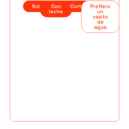
Solo
Con
Cortado
Prefiero
leche
un
vasito
de
agua