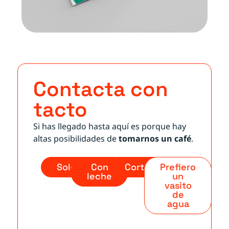
Contacta con
tacto
Si has llegado hasta aquí es porque hay
altas posibilidades de
tomarnos un café
.
Solo
Con
Cortado
Prefiero
leche
un
vasito
de
agua