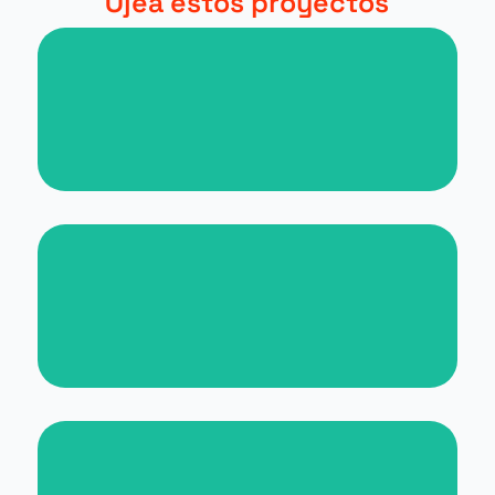
Ojea estos proyectos
Nueva web para periódico digital
Nueva web para Malta for
Students