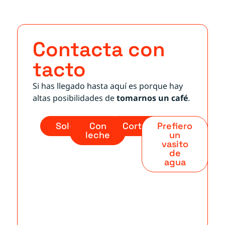
Contacta con
tacto
Si has llegado hasta aquí es porque hay
altas posibilidades de
tomarnos un café
.
Solo
Con
Cortado
Prefiero
leche
un
vasito
de
agua