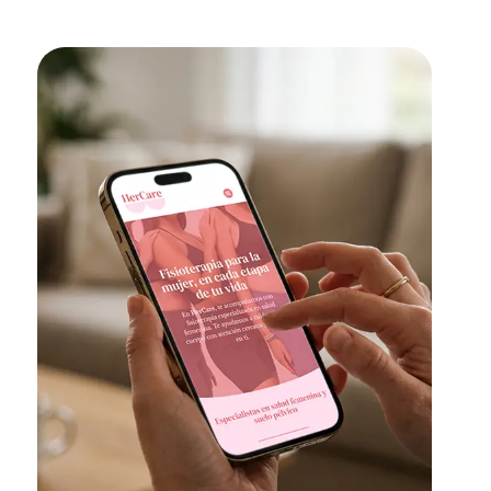
Diseño y
contenido
web para
HerCare