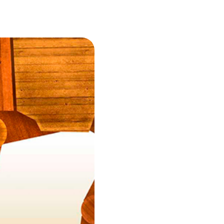
eting
eo +
n).