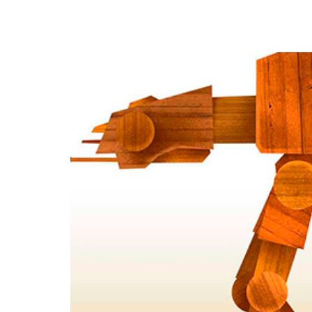
Vídeo mark
mixto (víd
animació