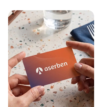
Restyling de
branding
para
Aserben