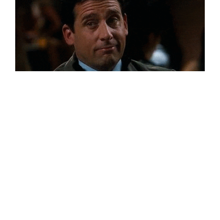
¿Cómo de útiles han sido estos consejos para ti?
Lo ideal sería ver el resultado si tu vídeo lo has
grabado siguiendo nuestra receta. Si lo recibimos
en nuestra bandeja de correo es porque has
llegado leyendo hasta el final y eso
nos arranca la
sonrisilla.